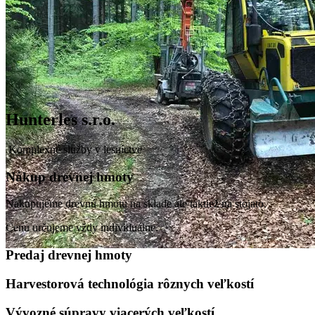
Hunterles s.r.o.
Komplexné služby v lesníctve
Nákup drevnej hmoty
Nakupujeme drevnú hmotu na sklade ale taktiež na stojato.
Cenu určujeme vždy individuálne.
Predaj drevnej hmoty
Harvestorová technológia rôznych veľkostí
Vývozné súpravy viacerých veľkostí